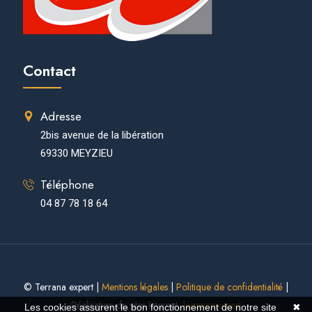
Contact
Adresse
2bis avenue de la libération
69330 MEYZIEU
Téléphone
04 87 78 18 64
© Terrana expert |
Mentions légales
|
Politique de confidentialité
|
Réalisation de sites Internet,
lagence.expert
Les cookies assurent le bon fonctionnement de notre site
✖